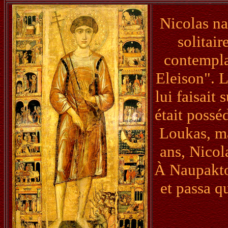
Nicolas na
solitair
contempla
Eleison". L
lui faisait
était possé
Loukas, ma
ans, Nicol
À Naupakto
et passa q