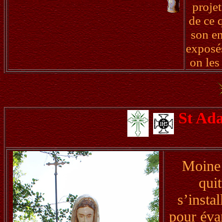
projet
de ce q
son en
exposés
on les
St Ada
Moine i
quit
s’insta
pour évan