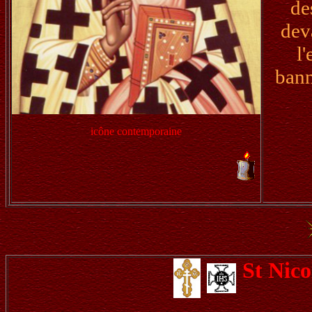
de
dev
l
bann
icône contemporaine
St Nico