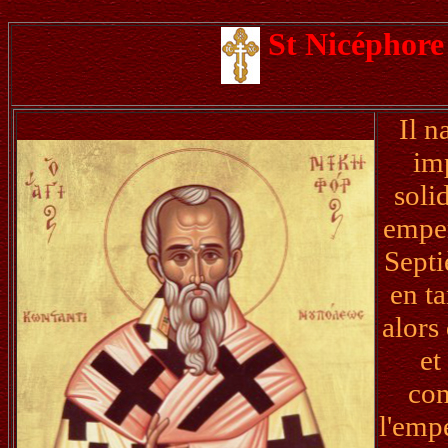
St Nicéphore
Il n
im
soli
emper
Septi
en t
alors
et
con
l'emp