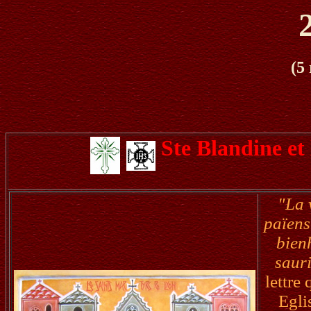
(5
Ste Blandine et
"La 
païens
bien
sauri
lettre
Egli