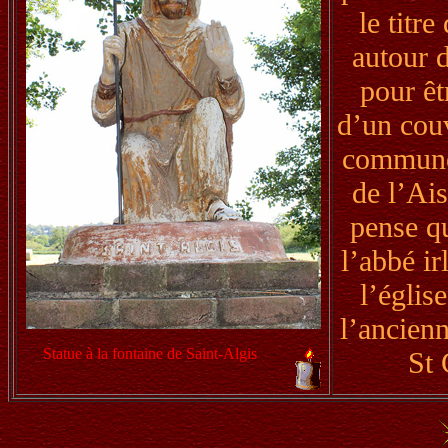
le titr
autour 
pour êt
d’un couv
commune 
de l’Ai
pense q
l’abbé ir
l’églis
l’ancienn
Statue à la fontaine de Saint-Algis
St 