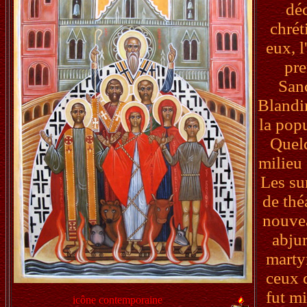
dé
chrét
eux, l
pre
Sanc
Blandin
la popu
Quelq
milieu
Les su
de thé
nouvea
abjur
marty
ceux q
fut mi
icône contemporaine