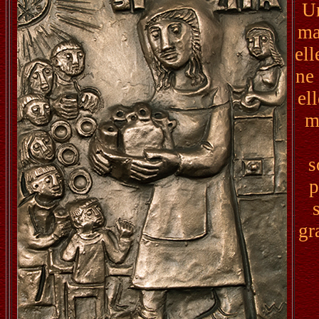
Un
ma
ell
ne 
el
m
s
p
gr