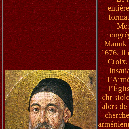
entièr
format
Mec
congré
Manuk p
1676. Il 
Croix,
insati
l’Armé
l’Égli
christol
alors de
cherche
arménienn