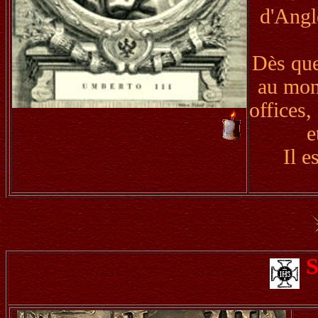
d'Angl
Dès que 
au mon
offices,
e
Il 
S