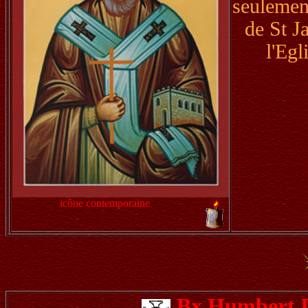
seulement
de St J
l'Egl
icône contemporaine
Bx Humbert I