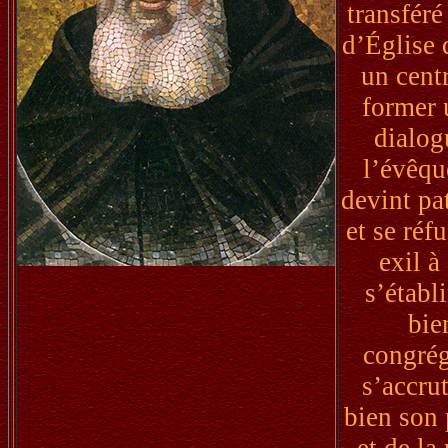
transféré
d’Église 
un cent
former 
dialog
l’évêqu
devint pa
et se réf
exil à
s’établi
bie
congrég
s’accru
bien son
et de la