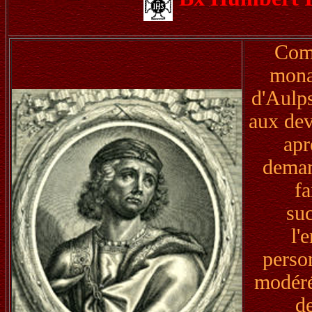
Comt
mona
d'Aulps
aux dev
apr
deman
fa
su
l'
perso
modéré 
d