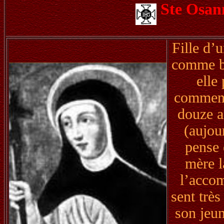
Ste Osan
Fille d’
comme be
elle
commence
douze a
(aujou
pense 
mère l
l’accom
sent très
son jeun