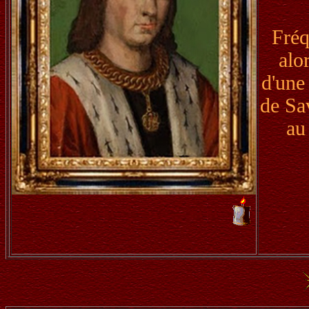
Fréq
alo
d'une
de Sav
au