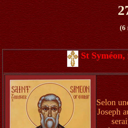
2
(6
St Syméon, 
Selon une 
Joseph au
serai