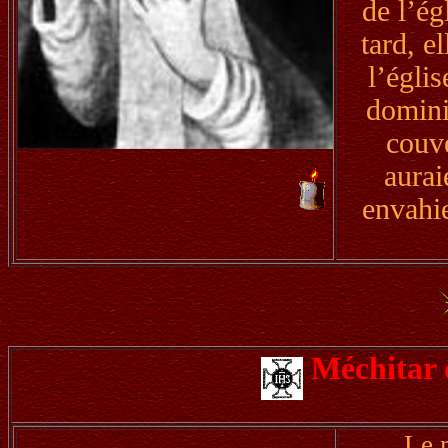
de l’é
tard, e
l’églis
dominic
couve
aurai
envahie
Méchitar 
Le 