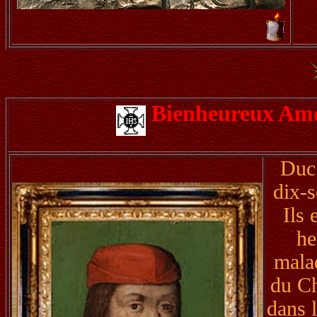
Bienheureux Amé
Duc 
dix-s
Ils
he
mala
du Ch
dans l