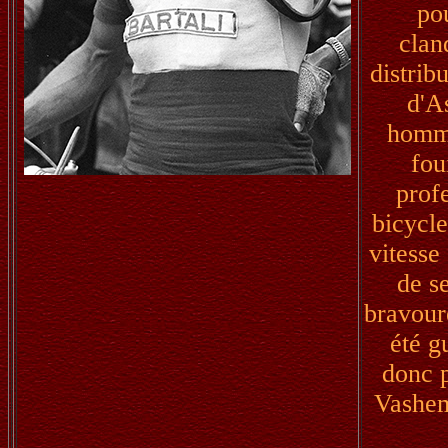
po
clan
distrib
d'A
homme
fou
prof
bicycle
vitesse
de se
bravour
été g
donc p
Vashem