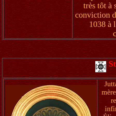
très tôt à
conviction d
1038 à l
S
Jut
mère 
r
inf