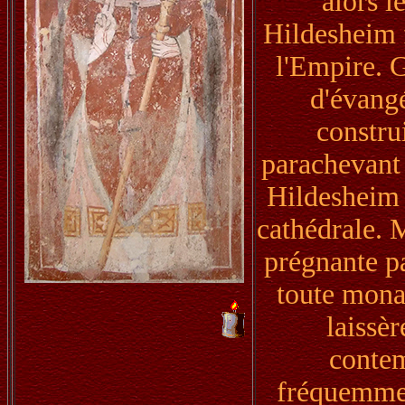
alors l
Hildesheim f
l'Empire. G
d'évangé
construi
parachevant 
Hildesheim m
cathédrale. M
prégnante p
toute mona
laissè
contem
fréquemmen