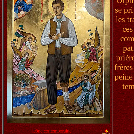
Orphe
se pri
les t
ces
comm
pat
prièr
frères
peine 
tem
icône contemporaine