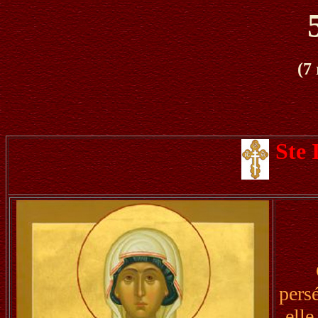
(7
Ste 
pers
elle