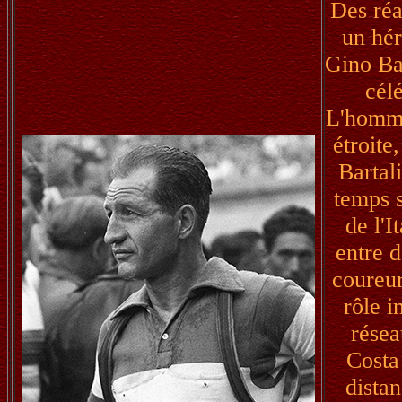
Des réa
un hér
Gino Bar
cél
L'homme 
étroite
Bartal
temps 
de l'I
entre d
coureur
rôle i
résea
Costa 
distan