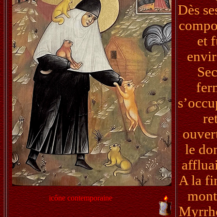
Dès se
compor
et 
envir
Sec
fer
s’occup
re
ouver
le do
afflua
A la fi
montr
icône contemporaine
Myrrho