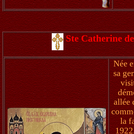
Ste Catherine d
Née en
sa gen
vis
démé
allée
commen
la f
1922,