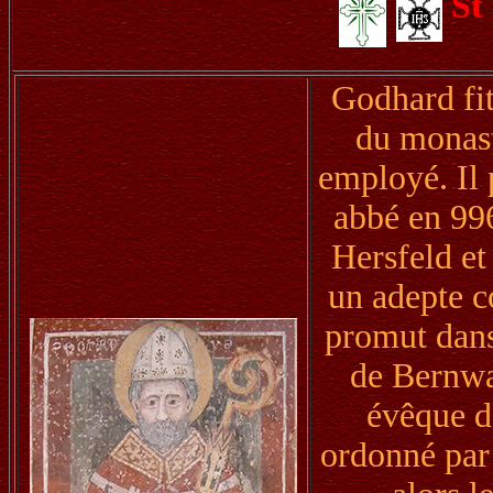
St
Godhard fit
du monast
employé. Il
abbé en 996
Hersfeld et
un adepte c
promut dans 
de Bernwa
évêque d
ordonné par