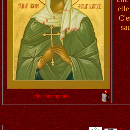
elle
C'e
sau
icône contemporaine