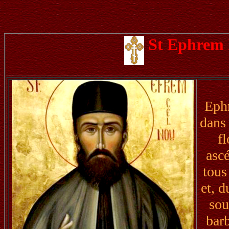
St Ephrem 
Ephr
dans 
fl
ascé
tous
et, 
sou
barb