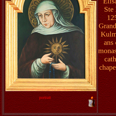
Élis
Ste
125
Grand
Kulms
ans 
monast
cat
chapel
portrait