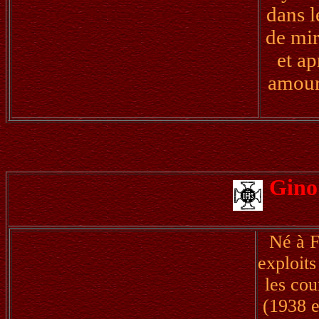
dans l
de mir
et ap
amour
Gino
Né à F
exploits
les co
(1938 e