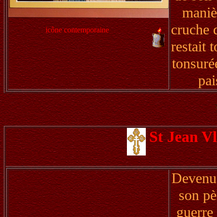
manièr
cruche d
icône contemporaine
restait 
tonsuré
pai
St Jean V
Devenu 
son pè
guerre 