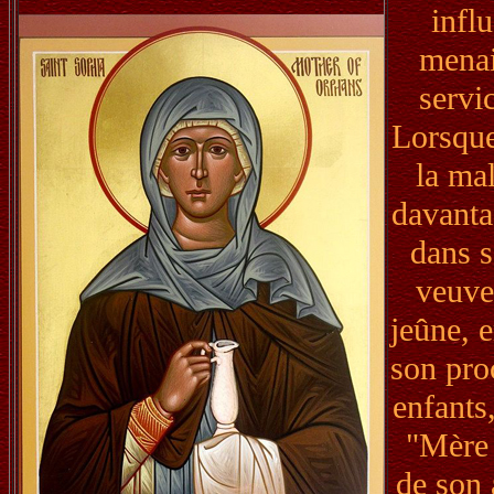
influ
menai
servi
Lorsque
la mal
davanta
dans s
veuves
jeûne, e
son pro
enfants
"Mère 
de son 