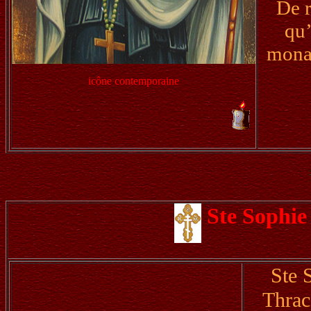
De 
qu’
monas
icône contemporaine
Ste Sophie
Ste 
Thrac