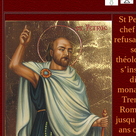
St Pe
chef
refusa
s
théol
s’in
d
monas
Tren
Rome
jusqu
ans 