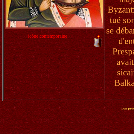
Byzanti
tué son
se déba
icône contemporaine
d'en
Prespa
avai
sica
Balka
jour pré