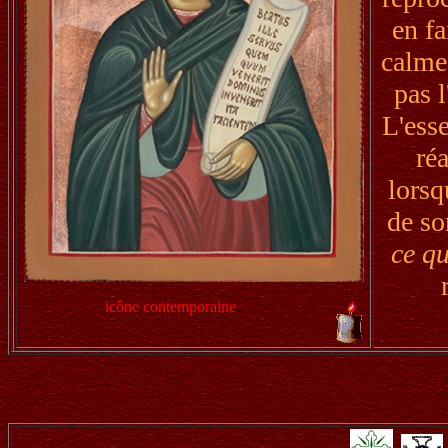
en fa
calme
pas 
L'esse
ré
lorsq
de so
ce qu
icône contemporaine