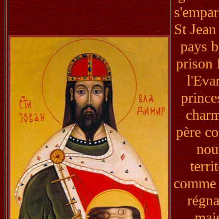
s'empar
St Jean
pays b
prison 
l'Eva
prince
charm
père co
nou
terr
comme u
régna
maje