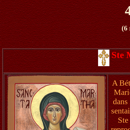
(6
Ste
A Bét
Marie
dans 
senta
Ste
reproc