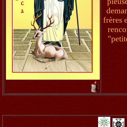
pieuse
deman
frères 
renco
"peti