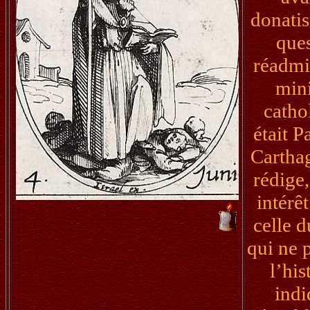
donatis
ques
réadmin
mini
catho
était 
Carthag
rédige
intérê
celle d
qui ne 
l’his
indi