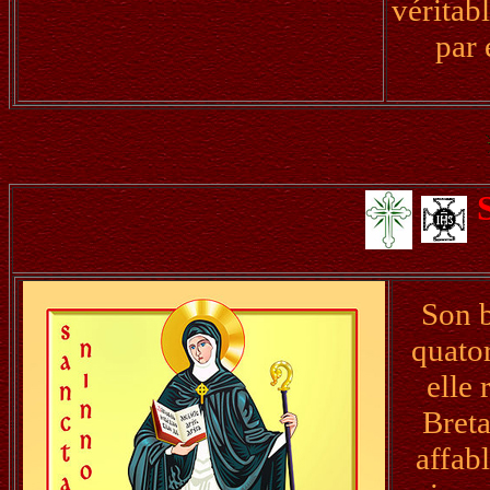
véritab
par
Son b
quator
elle 
Breta
affabl