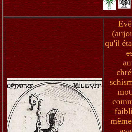
Evê
(aujo
qu'il ét
e
an
chré
schism
moti
commu
faibl
mêmes 
ava