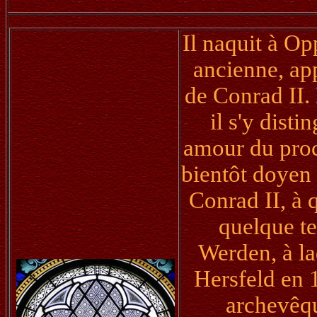
Il naquit à Op
ancienne, ap
de Conrad II.
il s'y dist
amour du proc
bientôt doyen
Conrad II, à q
quelque te
Werden, à la
Hersfeld en 
archevêqu