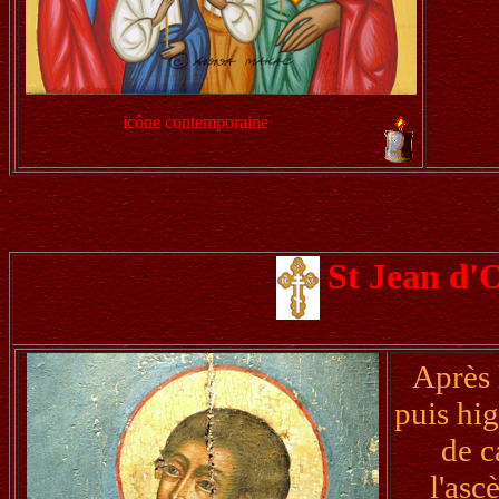
icône contemporaine
St Jean d'
Après 
puis hi
de c
l'asc