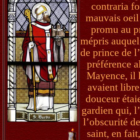
contraria fo
mauvais oeil
promu au pr
mépris auquel 
de prince de 
préférence al
Mayence, il l
avaient libr
douceur étaie
gardien qui, l
l’obscurité d
saint, en fai