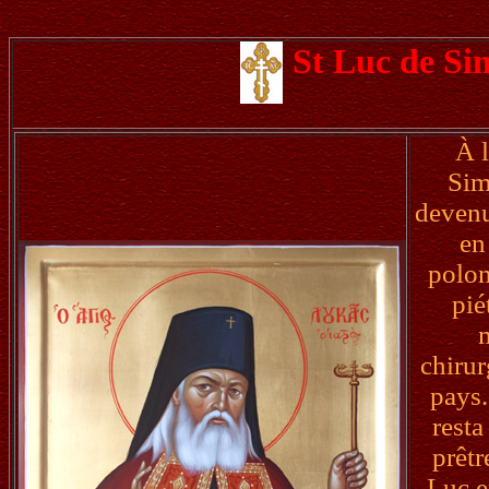
St Luc de Si
À l
Sim
devenu
en
polon
pié
m
chirur
pays.
resta
prêtr
Luc e