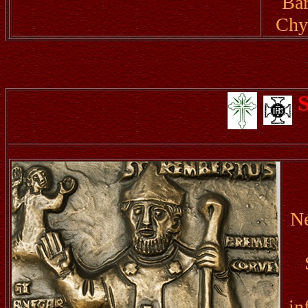
Bar
Chyp
Né
in