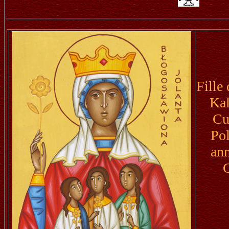
Fille
Kal
Cu
Pol
ann
G