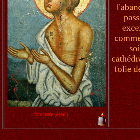
l'aban
pass
excen
comme 
soi
cathédra
folie d
icône russe (détail)