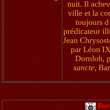
nuit. Il ache
ville et la c
toujours d
prédicateur ill
Jean Chrysost
par Léon I
Dornloh, p
sancte
, Ba
Bse