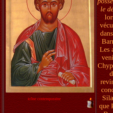
possé
le d
lor
vécu
dans
Bar
Les 
veni
Chypr
d
revi
conc
Sila
icône contemporaine
que 