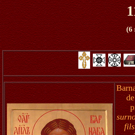
1
(6
Barna
de
p
surno
fil