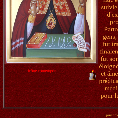
suivie
d'ex
pr
Parto
gens,
fut t
finale
fut so
éloigné
icône contemporaine
et âme
prédica
médic
pour le
jour pré